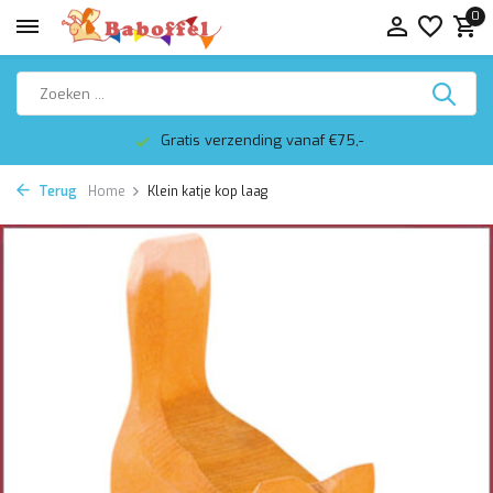
0
Gratis verzending vanaf €75,-
Terug
Home
Klein katje kop laag