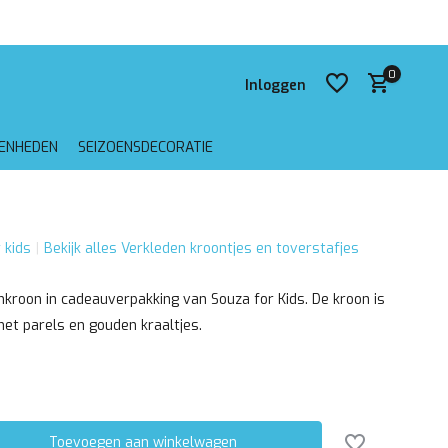
 verzending vanaf €75,-
0
Inloggen
GENHEDEN
SEIZOENSDECORATIE
Account aanmaken
 kids
Bekijk alles Verkleden kroontjes en toverstafjes
Account aanmaken
kroon in cadeauverpakking van Souza for Kids. De kroon is
t parels en gouden kraaltjes.
Toevoegen aan winkelwagen