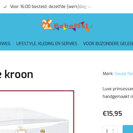
Voor 16:00 besteld, dezelfde (werk)dag verzonden
Gratis
RWEG
LIFESTYLE, KLEDING EN SERVIES
VOOR BIJZONDERE GELE
e kroon
Merk:
Souza for
Luxe prinsessen
handgemaakt me
€15,95