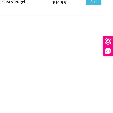
rilea vleugels
€14,95
9,8