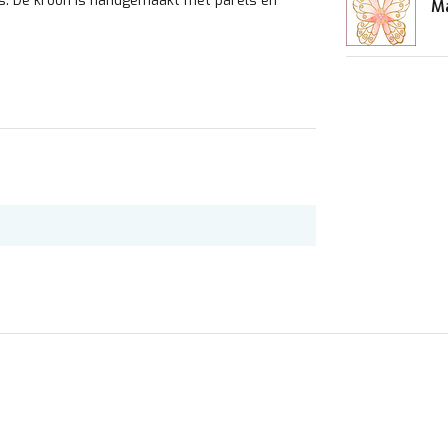
ds. De kroon is handgemaakt met parels en
Ma