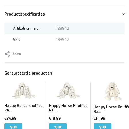
Productspecificaties
Artikelnummer
133942
SKU
133942
Delen
Gerelateerde producten
Happy Horse knuffel
Happy Horse Knuffel
Happy Horse Knuff
Ra...
Ra...
Ra...
€34,99
€18,99
€14,99