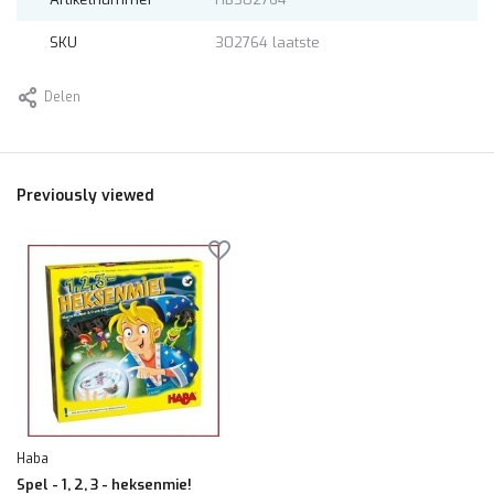
SKU
302764 laatste
Delen
Previously viewed
Haba
Spel - 1, 2, 3 - heksenmie!