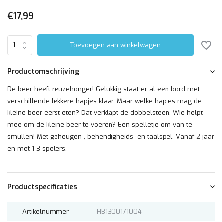
€17,99
Toevoegen aan winkelwagen
Productomschrijving
De beer heeft reuzehonger! Gelukkig staat er al een bord met
verschillende lekkere hapjes klaar. Maar welke hapjes mag de
kleine beer eerst eten? Dat verklapt de dobbelsteen. Wie helpt
mee om de kleine beer te voeren? Een spelletje om van te
smullen! Met geheugen-, behendigheids- en taalspel. Vanaf 2 jaar
en met 1-3 spelers.
Productspecificaties
Artikelnummer
HB1300171004