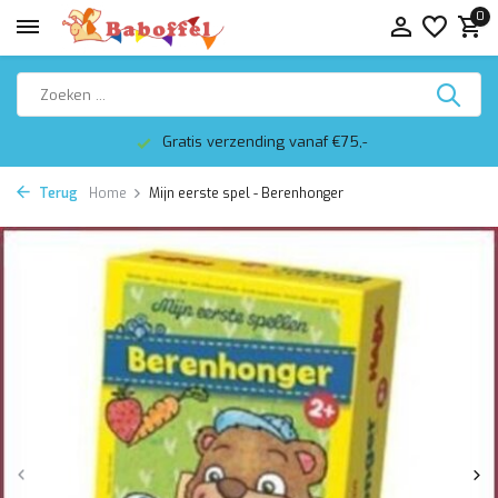
0
Gratis verzending vanaf €75,-
Terug
Home
Mijn eerste spel - Berenhonger