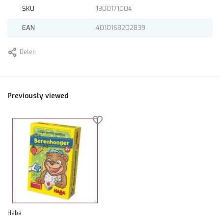
SKU
1300171004
EAN
4010168202839
Delen
Previously viewed
Haba