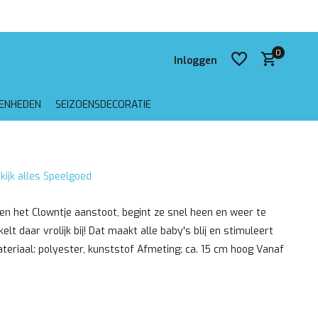
 verzending vanaf €75,-
0
Inloggen
GENHEDEN
SEIZOENSDECORATIE
Account aanmaken
kijk alles Speelgoed
Account aanmaken
n het Clowntje aanstoot, begint ze snel heen en weer te
lt daar vrolijk bij! Dat maakt alle baby's blij en stimuleert
teriaal: polyester, kunststof Afmeting: ca. 15 cm hoog Vanaf