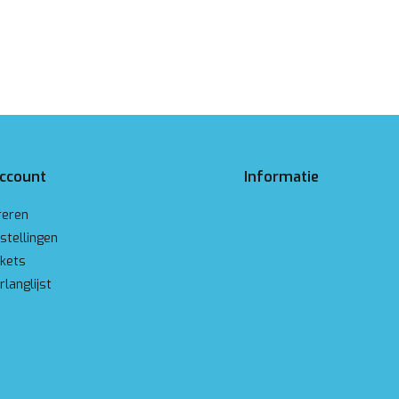
account
Informatie
reren
stellingen
ckets
rlanglijst