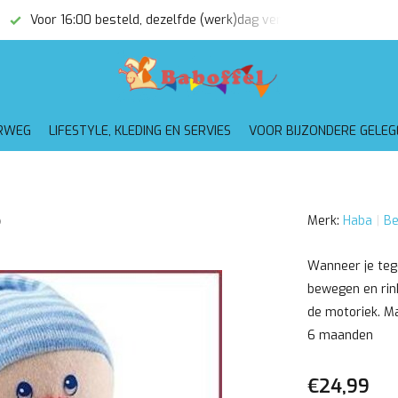
Voor 16:00 besteld, dezelfde (werk)dag verzonden
Gratis
RWEG
LIFESTYLE, KLEDING EN SERVIES
VOOR BIJZONDERE GELE
e
Merk:
Haba
Be
Wanneer je tege
bewegen en rinke
de motoriek. Ma
6 maanden
€24,99