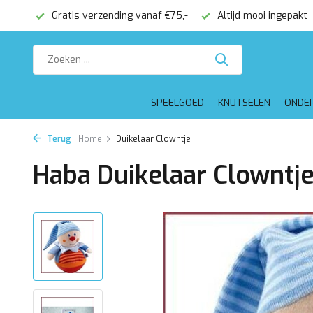
onden
Gratis verzending vanaf €75,-
Altijd mooi ingepakt
SPEELGOED
KNUTSELEN
ONDE
Terug
Home
Duikelaar Clowntje
Haba Duikelaar Clowntj