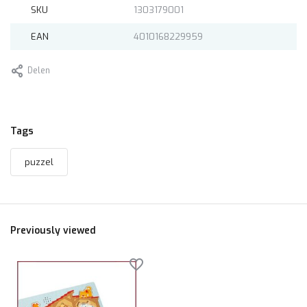
SKU
1303179001
EAN
4010168229959
Delen
Tags
puzzel
Previously viewed