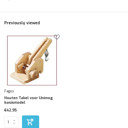
Previously viewed
Fagus
Houten Takel voor Unimog
basismodel
€42,95