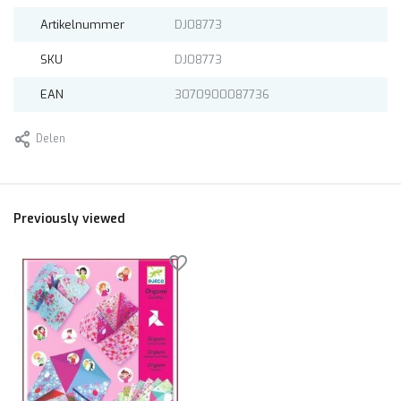
Artikelnummer
DJ08773
SKU
DJ08773
EAN
3070900087736
Delen
Previously viewed