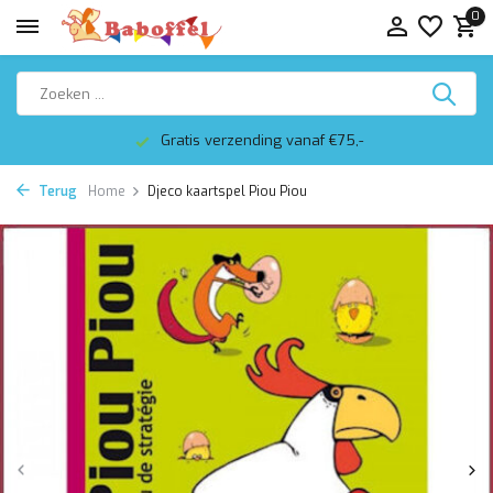
0
Gratis verzending vanaf €75,-
Terug
Home
Djeco kaartspel Piou Piou