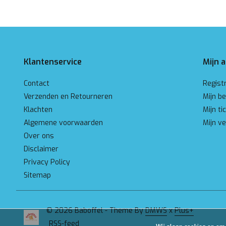
Klantenservice
Mijn 
Contact
Regist
Verzenden en Retourneren
Mijn be
Klachten
Mijn ti
Algemene voorwaarden
Mijn ve
Over ons
Disclaimer
Privacy Policy
Sitemap
© 2026 Baboffel - Theme By
DMWS
x
Plus+
RSS-feed