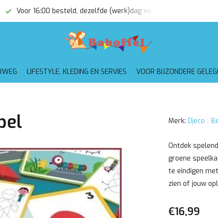
Voor 16:00 besteld, dezelfde (werk)dag verzonden
Gratis
RWEG
LIFESTYLE, KLEDING EN SERVIES
VOOR BIJZONDERE GELE
pel
Merk:
Djeco
Be
Ontdek spelend
groene speelkaa
te eindigen met
zien of jouw opl
€16,99