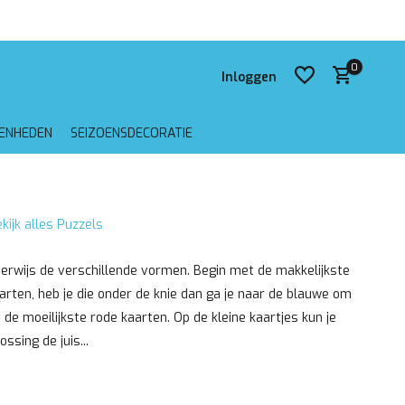
 verzending vanaf €75,-
0
Inloggen
GENHEDEN
SEIZOENSDECORATIE
Account aanmaken
kijk alles Puzzels
Account aanmaken
erwijs de verschillende vormen. Begin met de makkelijkste
rten, heb je die onder de knie dan ga je naar de blauwe om
 de moeilijkste rode kaarten. Op de kleine kaartjes kun je
ossing de juis...