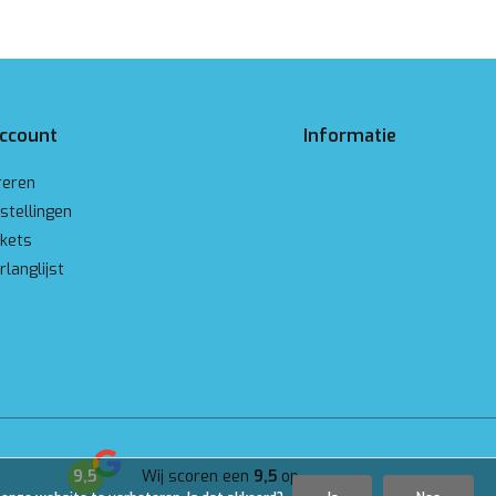
account
Informatie
reren
stellingen
ckets
rlanglijst
9,5
Wij scoren een
9,5
op
Google