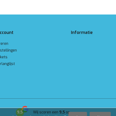
account
Informatie
reren
stellingen
ckets
rlanglijst
9,5
Wij scoren een
9,5
op
Google