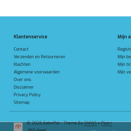
Klantenservice
Mijn 
Contact
Regist
Verzenden en Retourneren
Mijn be
Klachten
Mijn ti
Algemene voorwaarden
Mijn ve
Over ons
Disclaimer
Privacy Policy
Sitemap
© 2026 Baboffel - Theme By
DMWS
x
Plus+
RSS-feed