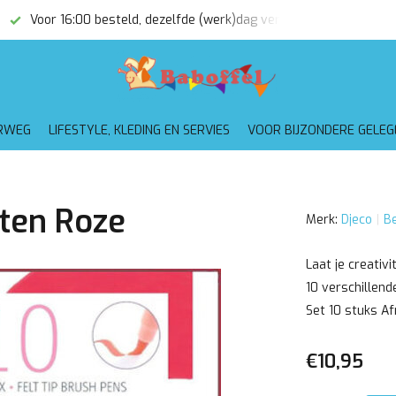
Voor 16:00 besteld, dezelfde (werk)dag verzonden
Gratis
RWEG
LIFESTYLE, KLEDING EN SERVIES
VOOR BIJZONDERE GELE
ften Roze
Merk:
Djeco
Be
Laat je creativi
10 verschillende
Set 10 stuks Af
€10,95