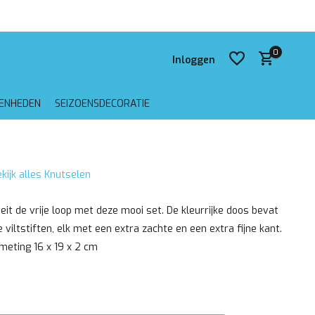
 verzending vanaf €75,-
0
Inloggen
GENHEDEN
SEIZOENSDECORATIE
Account aanmaken
kijk alles Knutselen
Account aanmaken
teit de vrije loop met deze mooi set. De kleurrijke doos bevat
 viltstiften, elk met een extra zachte en een extra fijne kant.
meting 16 x 19 x 2 cm