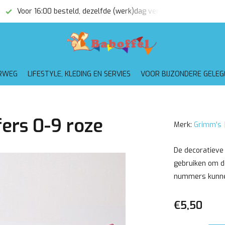
Voor 16:00 besteld, dezelfde (werk)dag verzonden
Gratis
RWEG
LIFESTYLE, KLEDING EN SERVIES
VOOR BIJZONDERE GELE
fers 0-9 roze
Merk:
Grimm's
De decoratieve 
gebruiken om de
nummers kunnen
€5,50