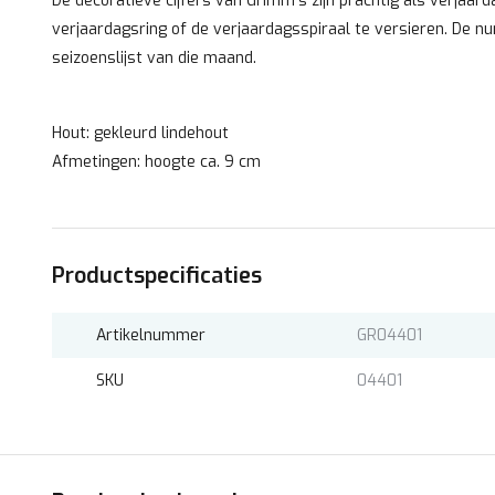
De decoratieve cijfers van Grimm's zijn prachtig als verjaa
verjaardagsring of de verjaardagsspiraal te versieren. De 
seizoenslijst van die maand.
Hout: gekleurd lindehout
Afmetingen: hoogte ca. 9 cm
Productspecificaties
Artikelnummer
GR04401
SKU
04401