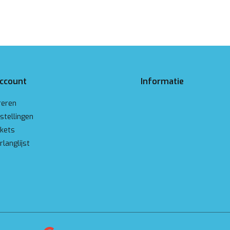
account
Informatie
reren
stellingen
ckets
rlanglijst