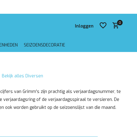
 verzending vanaf €75,-
0
Inloggen
GENHEDEN
SEIZOENSDECORATIE
Account aanmaken
Bekijk alles Diversen
Account aanmaken
cijfers van Grimm's zijn prachtig als verjaardagsnummer, te
 verjaardagsring of de verjaardagsspiraal te versieren. De
 ook worden gebruikt op de seizoenslijst van die maand.