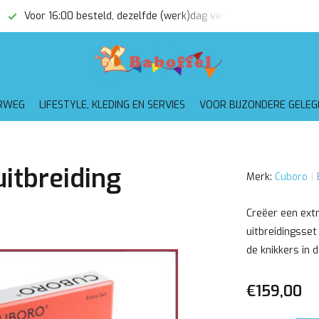
Voor 16:00 besteld, dezelfde (werk)dag verzonden
Gratis
RWEG
LIFESTYLE, KLEDING EN SERVIES
VOOR BIJZONDERE GELE
itbreiding
Merk:
Cuboro
Creëer een ext
uitbreidingsse
de knikkers in 
€159,00