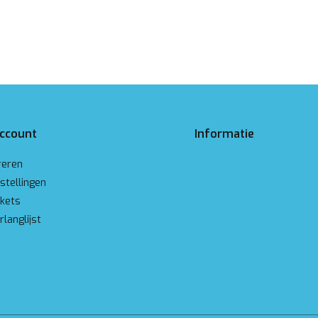
account
Informatie
reren
stellingen
ckets
rlanglijst