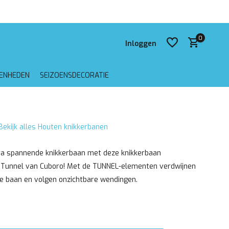
 verzending vanaf €75,-
0
Inloggen
GENHEDEN
SEIZOENSDECORATIE
Account aanmaken
Bekijk alles Houten knikkerbanen
Account aanmaken
ra spannende knikkerbaan met deze knikkerbaan
t Tunnel van Cuboro! Met de TUNNEL-elementen verdwijnen
de baan en volgen onzichtbare wendingen.