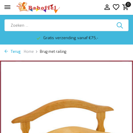
0
Gratis verzending vanaf €75,-
Terug
Home
Brug met railing