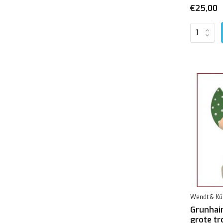
€25,00
Wendt & Kü
Grunhai
grote t