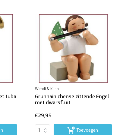
Wendt & Kühn
et tuba
Grunhainichense zittende Engel
met dwarsfluit
€29,95
en
Toevoegen