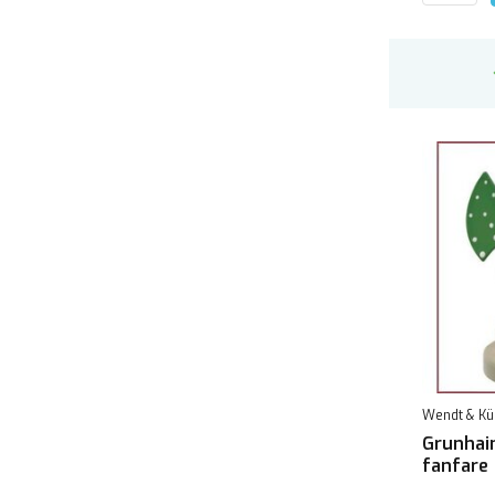
Wendt & Kü
Grunhai
fanfare