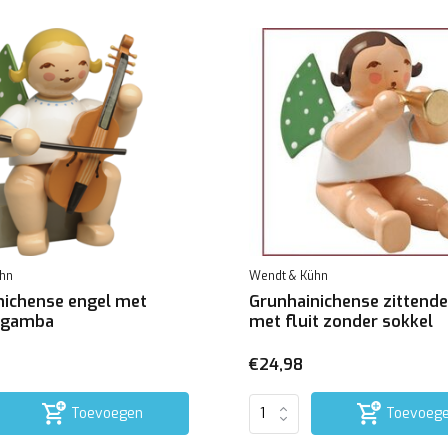
hn
Wendt & Kühn
nichense engel met
Grunhainichense zittende
a gamba
met fluit zonder sokkel
€24,98
Toevoegen
Toevoeg