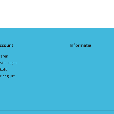
account
Informatie
reren
stellingen
ckets
rlanglijst