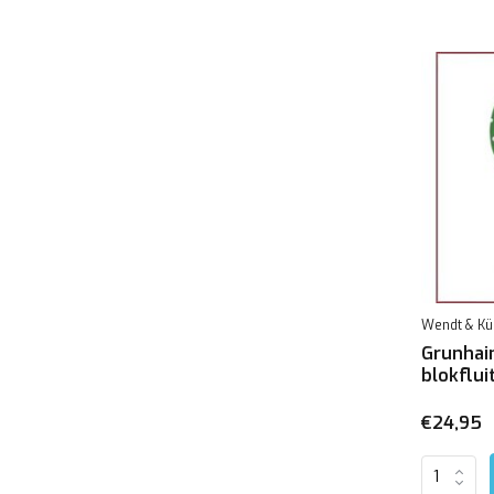
Wendt & Kü
Grunhai
blokflui
€24,95