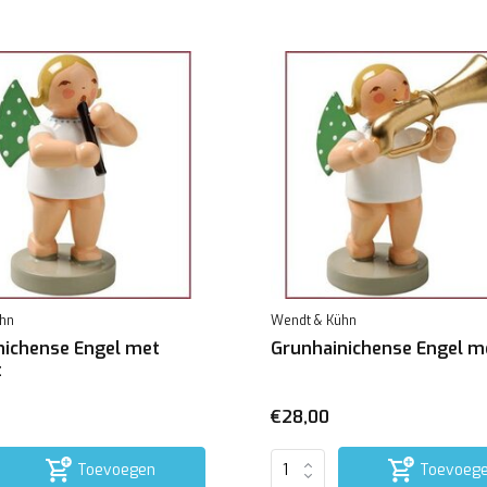
hn
Wendt & Kühn
nichense Engel met
Grunhainichense Engel m
t
€28,00
Toevoegen
Toevoeg