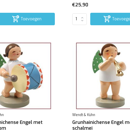
€25,90
Toevoegen
Toevoeg
hn
Wendt & Kühn
nichense Engel met
Grunhainichense Engel m
rom
schalmei