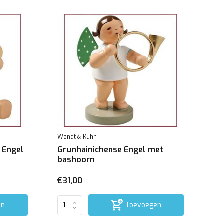
Wendt & Kühn
 Engel
Grunhainichense Engel met
bashoorn
€31,00
en
Toevoegen