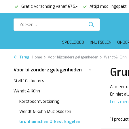
onden
Gratis verzending vanaf €75,-
Altijd mooi ingepakt
SPEELGOED
KNUTSELEN
ONDE
Terug
Home
Voor bijzondere gelegenheden
Wendt & Kühn
Gru
Voor bijzondere gelegenheden
Steiff Collectors
Al meer d
Wendt & Kühn
En niet al
Kerstboomversiering
Lees mee
Wendt & Kühn Muziekdozen
11 produc
Grunhainichen Orkest Engelen