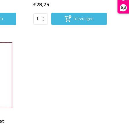
€28,25
9,8
en
Toevoegen
et