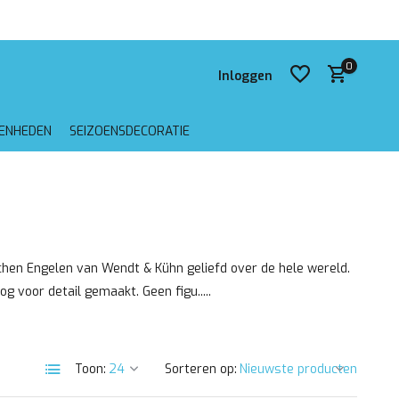
 verzending vanaf €75,-
0
Inloggen
GENHEDEN
SEIZOENSDECORATIE
Account aanmaken
Account aanmaken
chen Engelen van Wendt & Kühn geliefd over de hele wereld.
og voor detail gemaakt. Geen figu.....
Toon:
Sorteren op: