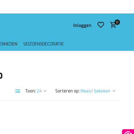
 verzending vanaf €75,-
0
Inloggen
GENHEDEN
SEIZOENSDECORATIE
Account aanmaken
p
Account aanmaken
Toon:
Sorteren op: