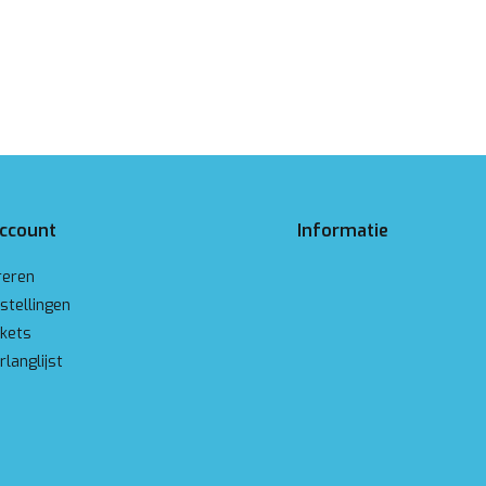
account
Informatie
reren
stellingen
ckets
rlanglijst