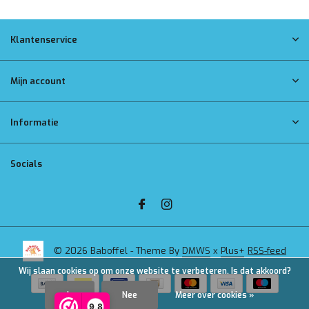
Klantenservice
Mijn account
Informatie
Socials
© 2026 Baboffel - Theme By
DMWS
x
Plus+
RSS-feed
Wij slaan cookies op om onze website te verbeteren. Is dat akkoord?
Ja
Nee
Meer over cookies »
9,8