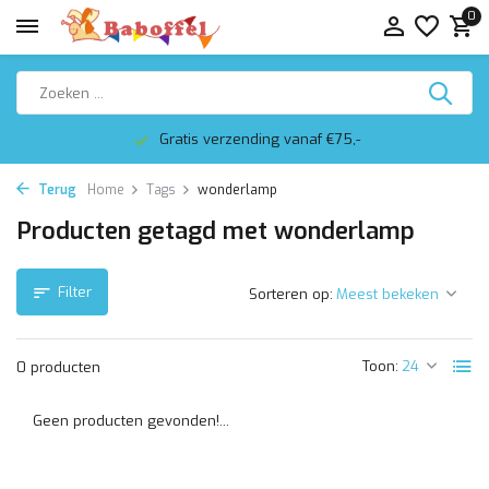
0
Gratis verzending vanaf €75,-
Terug
Home
Tags
wonderlamp
Producten getagd met wonderlamp
Filter
Sorteren op:
Toon:
0 producten
Geen producten gevonden!...