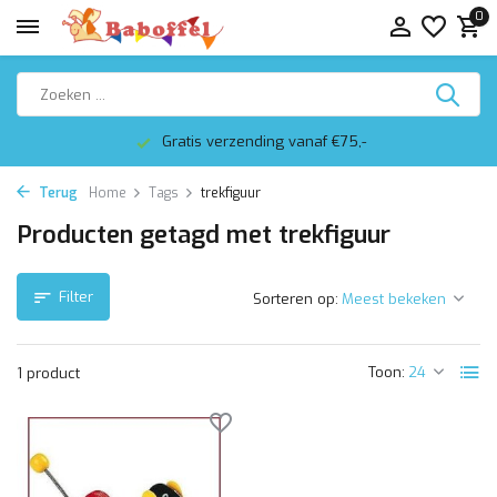
0
Gratis verzending vanaf €75,-
Terug
Home
Tags
trekfiguur
Producten getagd met trekfiguur
Filter
Sorteren op:
Toon:
1 product