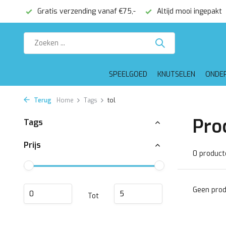
onden
Gratis verzending vanaf €75,-
Altijd mooi ingepakt
SPEELGOED
KNUTSELEN
ONDE
Terug
Home
Tags
tol
Pro
Tags
Prijs
0 product
Geen prod
Tot