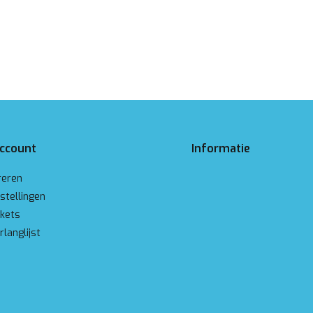
account
Informatie
reren
stellingen
ckets
rlanglijst