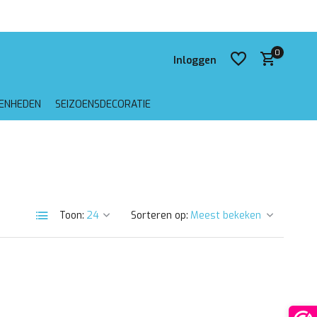
 verzending vanaf €75,-
0
Inloggen
GENHEDEN
SEIZOENSDECORATIE
Account aanmaken
Account aanmaken
Toon:
Sorteren op: