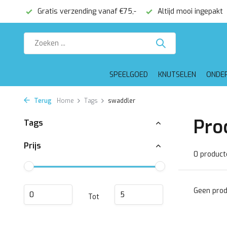
onden
Gratis verzending vanaf €75,-
Altijd mooi ingepakt
SPEELGOED
KNUTSELEN
ONDE
Terug
Home
Tags
swaddler
Pro
Tags
Prijs
0 product
Geen prod
Tot