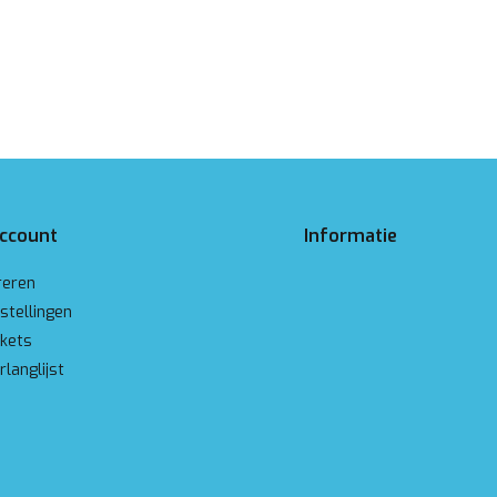
account
Informatie
reren
stellingen
ckets
rlanglijst