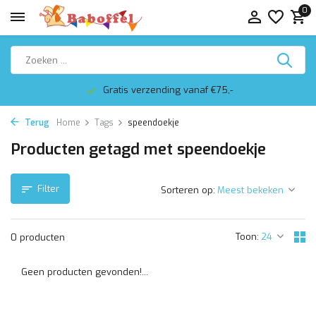
0
Gratis verzending vanaf €75,-
Terug
Home
Tags
speendoekje
Producten getagd met speendoekje
Filter
Sorteren op:
Toon:
0 producten
Geen producten gevonden!...