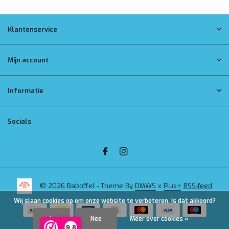
Klantenservice
Mijn account
Informatie
Socials
© 2026 Baboffel - Theme By
DMWS
x
Plus+
RSS-feed
Wij slaan cookies op om onze website te verbeteren. Is dat akkoord?
Ja
Nee
Meer over cookies »
9,8