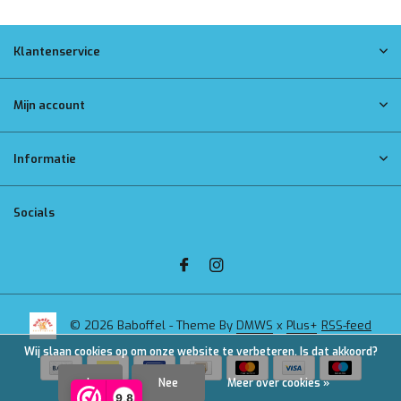
Klantenservice
Mijn account
Informatie
Socials
© 2026 Baboffel - Theme By
DMWS
x
Plus+
RSS-feed
Wij slaan cookies op om onze website te verbeteren. Is dat akkoord?
Ja
Nee
Meer over cookies »
9,8