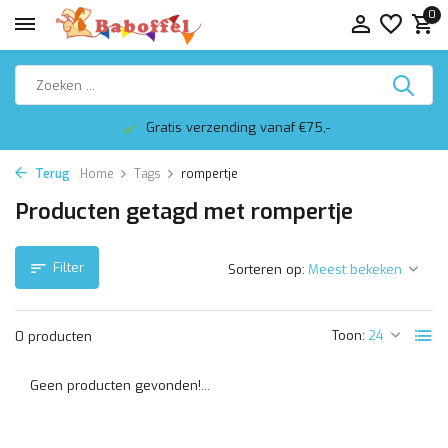
0
Gratis verzending vanaf €75,-
Terug
Home
Tags
rompertje
Producten getagd met rompertje
Filter
Sorteren op:
Toon:
0 producten
Geen producten gevonden!...