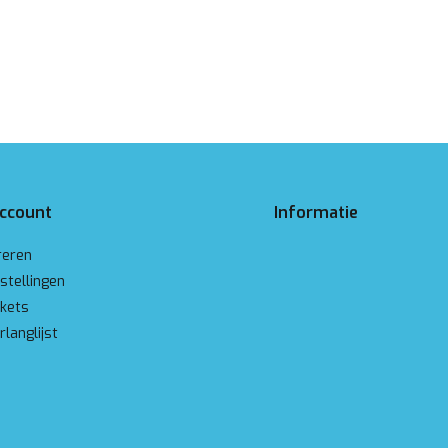
account
Informatie
reren
stellingen
ckets
rlanglijst