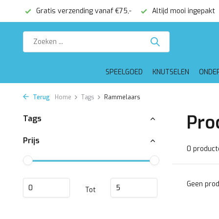
onden
Gratis verzending vanaf €75,-
Altijd mooi ingepakt
SPEELGOED
KNUTSELEN
ONDE
Terug
Home
Tags
Rammelaars
Pro
Tags
Prijs
0 product
Geen prod
Tot