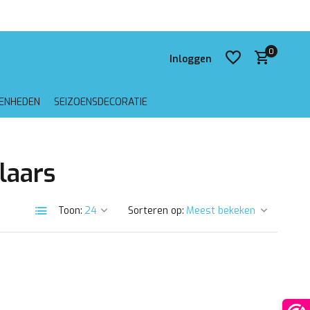
 verzending vanaf €75,-
0
Inloggen
GENHEDEN
SEIZOENSDECORATIE
Account aanmaken
laars
Account aanmaken
Toon:
Sorteren op: