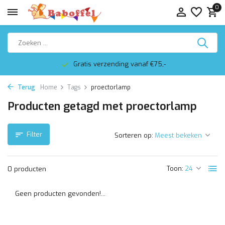
0
Gratis verzending vanaf €75,-
Terug
Home
Tags
proectorlamp
Producten getagd met proectorlamp
Filter
Sorteren op:
Toon:
0 producten
Geen producten gevonden!...