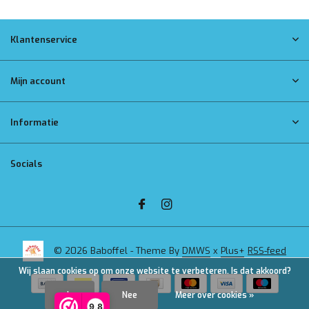
Klantenservice
Mijn account
Informatie
Socials
© 2026 Baboffel - Theme By
DMWS
x
Plus+
RSS-feed
Wij slaan cookies op om onze website te verbeteren. Is dat akkoord?
Ja
Nee
Meer over cookies »
9,8