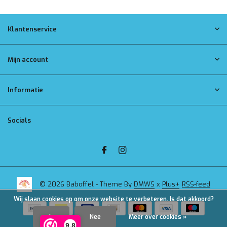
Klantenservice
Mijn account
Informatie
Socials
© 2026 Baboffel - Theme By
DMWS
x
Plus+
RSS-feed
Wij slaan cookies op om onze website te verbeteren. Is dat akkoord?
Ja
Nee
Meer over cookies »
9,8