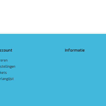
account
Informatie
reren
stellingen
ckets
rlanglijst