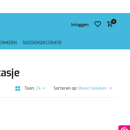
 verzending vanaf €75,-
0
Inloggen
GENHEDEN
SEIZOENSDECORATIE
Account aanmaken
asje
Account aanmaken
Toon:
Sorteren op: