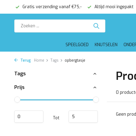
onden
Gratis verzending vanaf €75,-
Altijd mooi ingepakt
SPEELGOED
KNUTSELEN
ONDE
Terug
Home
Tags
opbergtasje
Pro
Tags
Prijs
0 product
Geen prod
Tot