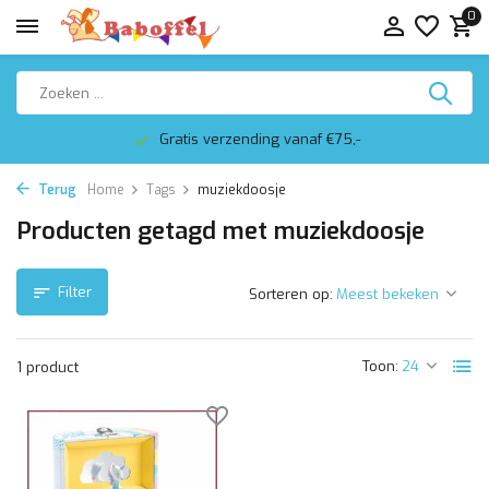
0
Gratis verzending vanaf €75,-
Terug
Home
Tags
muziekdoosje
Producten getagd met muziekdoosje
Filter
Sorteren op:
Toon:
1 product