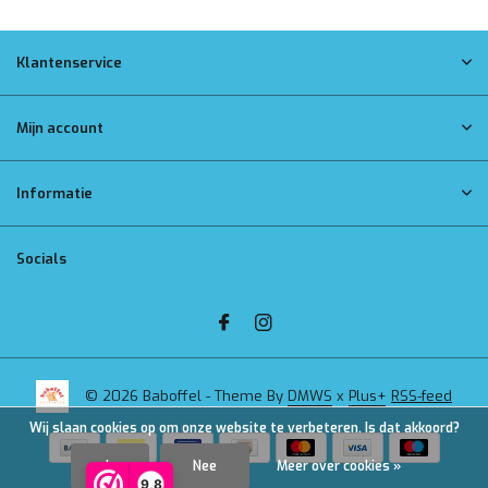
Klantenservice
Mijn account
Informatie
Socials
© 2026 Baboffel - Theme By
DMWS
x
Plus+
RSS-feed
Wij slaan cookies op om onze website te verbeteren. Is dat akkoord?
Ja
Nee
Meer over cookies »
9,8