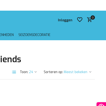
 verzending vanaf €75,-
0
Inloggen
GENHEDEN
SEIZOENSDECORATIE
Account aanmaken
riends
Account aanmaken
Toon:
Sorteren op: