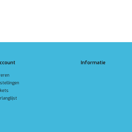
account
Informatie
reren
stellingen
ckets
rlanglijst