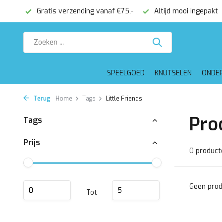
onden
Gratis verzending vanaf €75,-
Altijd mooi ingepakt
SPEELGOED
KNUTSELEN
ONDE
Terug
Home
Tags
Little Friends
Pro
Tags
Prijs
0 product
Geen prod
Tot