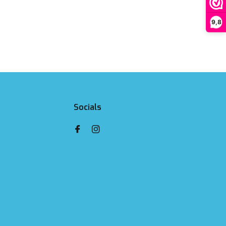
9,8
Socials