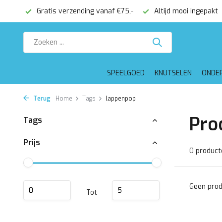
onden
Gratis verzending vanaf €75,-
Altijd mooi ingepakt
SPEELGOED
KNUTSELEN
ONDE
Terug
Home
Tags
lappenpop
Pro
Tags
Prijs
0 product
Geen prod
Tot