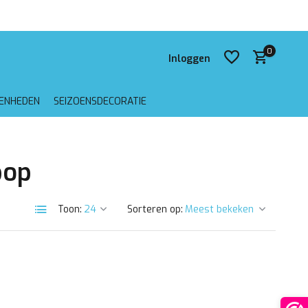
 verzending vanaf €75,-
0
Inloggen
GENHEDEN
SEIZOENSDECORATIE
Account aanmaken
pop
Account aanmaken
Toon:
Sorteren op: