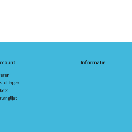
account
Informatie
reren
stellingen
ckets
rlanglijst