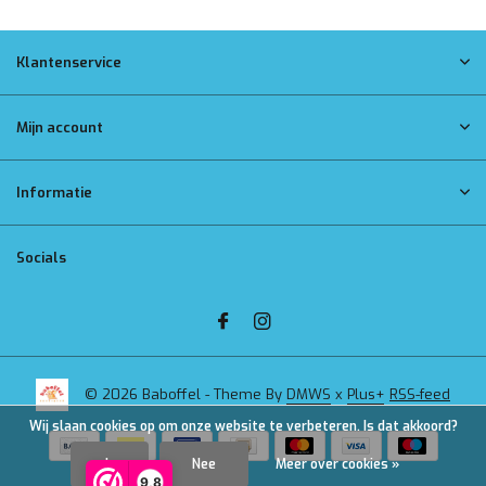
Klantenservice
Mijn account
Informatie
Socials
© 2026 Baboffel - Theme By
DMWS
x
Plus+
RSS-feed
Wij slaan cookies op om onze website te verbeteren. Is dat akkoord?
Ja
Nee
Meer over cookies »
9,8