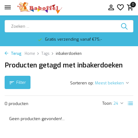
0
Gratis verzending vanaf €75,-
Terug
Home
Tags
inbakerdoeken
Producten getagd met inbakerdoeken
Filter
Sorteren op:
Toon:
0 producten
Geen producten gevonden!...