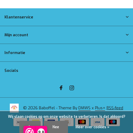
Klantenservice
Mijn account
Informatie
Socials
© 2026 Baboffel - Theme By
DMWS
x
Plus+
RSS-feed
Wij slaan cookies op om onze website te verbeteren. Is dat akkoord?
Ja
Nee
Meer over cookies »
9,8