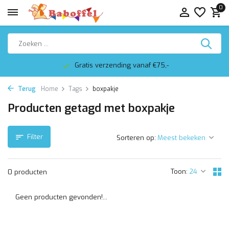
0
Gratis verzending vanaf €75,-
Terug
Home
Tags
boxpakje
Producten getagd met boxpakje
Filter
Sorteren op:
Toon:
0 producten
Geen producten gevonden!...