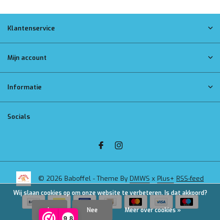
Klantenservice
Mijn account
Informatie
Socials
© 2026 Baboffel - Theme By
DMWS
x
Plus+
RSS-feed
Wij slaan cookies op om onze website te verbeteren. Is dat akkoord?
Ja
Nee
Meer over cookies »
9,8