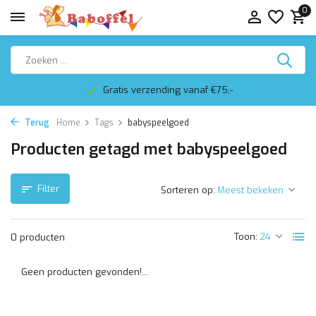
0
Gratis verzending vanaf €75,-
Terug
Home
Tags
babyspeelgoed
Producten getagd met babyspeelgoed
Filter
Sorteren op:
Toon:
0 producten
Geen producten gevonden!...