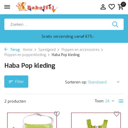
0
Gratis verzending vanaf €75,-
Terug
Home
Speelgoed
Poppen en accessoires
Poppen en poppenkleding
Haba Pop kleding
Haba Pop kleding
Filter
Sorteren op:
Toon:
2 producten