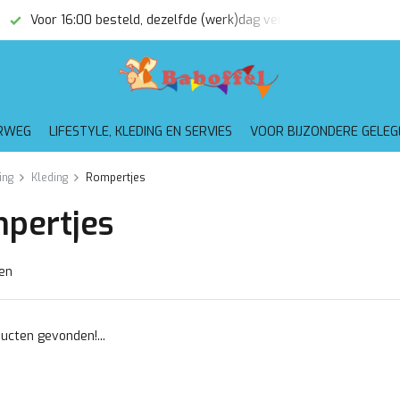
Voor 16:00 besteld, dezelfde (werk)dag verzonden
Gratis
RWEG
LIFESTYLE, KLEDING EN SERVIES
VOOR BIJZONDERE GELE
ing
Kleding
Rompertjes
pertjes
en
ucten gevonden!...