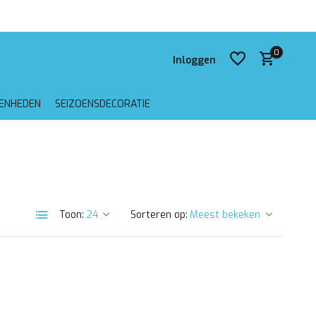
 verzending vanaf €75,-
0
Inloggen
GENHEDEN
SEIZOENSDECORATIE
Account aanmaken
Account aanmaken
Toon:
Sorteren op: