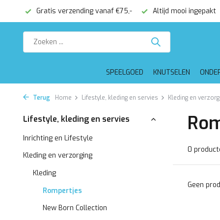
onden
Gratis verzending vanaf €75,-
Altijd mooi ingepakt
SPEELGOED
KNUTSELEN
ONDE
Terug
Home
Lifestyle, kleding en servies
Kleding en verzorg
Rom
Lifestyle, kleding en servies
Inrichting en Lifestyle
0 product
Kleding en verzorging
Kleding
Geen prod
Rompertjes
New Born Collection