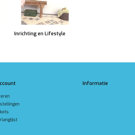
Inrichting en Lifestyle
account
Informatie
reren
stellingen
ckets
rlanglijst