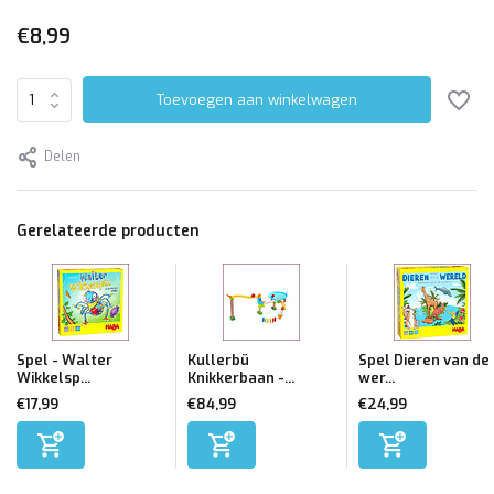
€8,99
Toevoegen aan winkelwagen
Delen
Gerelateerde producten
Spel - Walter
Kullerbü
Spel Dieren van de
Wikkelsp...
Knikkerbaan -...
wer...
€17,99
€84,99
€24,99