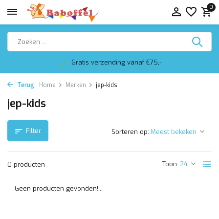
0
Gratis verzending vanaf €75,-
Terug
Home
Merken
jep-kids
jep-kids
Filter
Sorteren op:
Toon:
0 producten
Geen producten gevonden!...