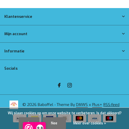
Klantenservice
Mijn account
Informatie
Socials
© 2026 Baboffel - Theme By
DMWS
x
Plus+
RSS-feed
Wij slaan cookies op om onze website te verbeteren. Is dat akkoord?
Ja
Nee
Meer over cookies »
9,8