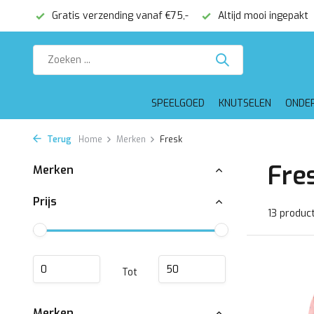
onden
Gratis verzending vanaf €75,-
Altijd mooi ingepakt
SPEELGOED
KNUTSELEN
ONDE
Terug
Home
Merken
Fresk
Fre
Merken
Prijs
13 produc
Tot
Merken