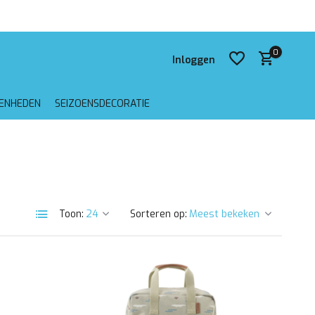
 verzending vanaf €75,-
0
Inloggen
GENHEDEN
SEIZOENSDECORATIE
Account aanmaken
Account aanmaken
Toon:
Sorteren op: