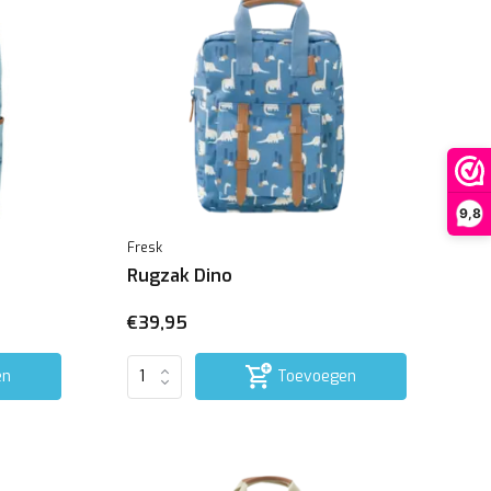
9,8
Fresk
Rugzak Dino
€39,95
en
Toevoegen