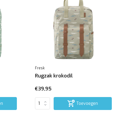
Fresk
Rugzak krokodil
€39,95
en
Toevoegen