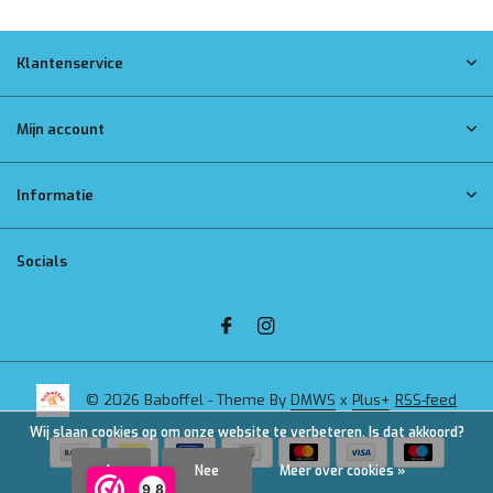
Klantenservice
Mijn account
Informatie
Socials
© 2026 Baboffel - Theme By
DMWS
x
Plus+
RSS-feed
Wij slaan cookies op om onze website te verbeteren. Is dat akkoord?
Ja
Nee
Meer over cookies »
9,8