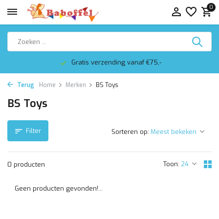
0
Gratis verzending vanaf €75,-
Terug
Home
Merken
BS Toys
BS Toys
Filter
Sorteren op:
Toon:
0 producten
Geen producten gevonden!...